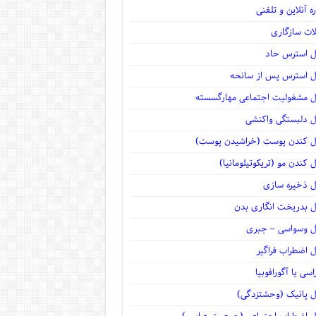
ه آنلاین و تلفنی
لات سازگاری
ل استرس حاد
ل استرس پس از سانحه
ل مشغولیت اجتماعی مهارگسسته
ل دلبستگی واکنشی
ل کندن پوست (خراشیدن پوست)
ل کندن مو (تریکوتیلومانیا)
ل ذخیره سازی
ل بدریخت انگاری بدن
ل وسواسی – جبری
ل اضطراب فراگیر
سی یا آگورافوبیا
ل پانیک (وحشتزدگی)