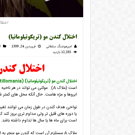
اختلا
اختلال کندن مو (تریکوتیلومانیا)
امیرهوشنگ سلطانی
فروردین 24, 1399
ا
12,285 بازدید
اختلال کندن 
اختلال کندن مو (تریکوتیلومانیا) Hair-Pulling Disorder (Trichotillomania)
است (ملاک A). موکنی می تواند در ه
ابروها و مژه هاست. حال آنکه محل های کمتر ش
نواحی هدف کندن در طول زمان می توانند تغیی
یا دوره های قلیل تر ولی مداوم تری بروز کند 
است برای ماه ها یا سال ها تداوم داشته باشد.
ملاک A مستلزم آن است که کندن مو منجر 