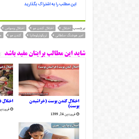
این مطلب را به اشتراک بگذارید
برچسب
اختلال
اختلال کندن مو
اختلال وسواس
امیر هوشنگ سلطانی
تریکوتیلومانیا
کندن مو
م
شاید این مطالب برایتان مفید باشد
اختلال کندن پوست (خراشیدن
اختلال 
پوست)
فروردین 16, 9
فروردین 24, 1399