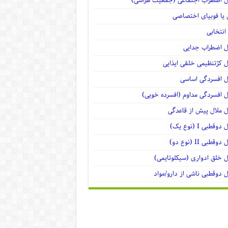
ل اضطراب اجتماعی (جمعیت هراسی)
یا فوبیای اختصاصی
انتخابی
ل اضطراب جدایی
ل کژتنظیمی خلقی ایذایی
ل افسردگی اساسی
ل افسردگی مداوم (افسرده خویی)
ل ملال پیش از قاعدگی
وقطبی I (نوع یک)
وقطبی II (نوع دو)
ل خلق ادواری (سیکلوتایمی)
ل دوقطبی ناشی از دارو/مواد