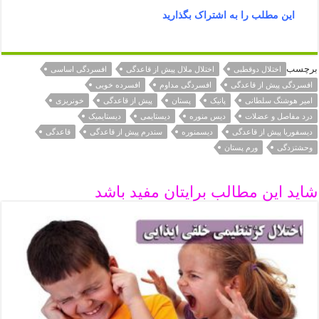
این مطلب را به اشتراک بگذارید
برچسب
اختلال دوقطبی
اختلال ملال پیش از قاعدگی
افسردگی اساسی
افسردگی پیش از قاعدگی
افسردگی مداوم
افسرده خویی
امیر هوشنگ سلطانی
پانیک
پستان
پیش از قاعدگی
خونریزی
درد مفاصل و عضلات
دیس منوره
دیستایمی
دیستایمیک
دیسفوریا پیش از قاعدگی
دیسمنوره
سندرم پیش از قاعدگی
قاعدگی
وحشتزدگی
ورم پستان
شاید این مطالب برایتان مفید باشد