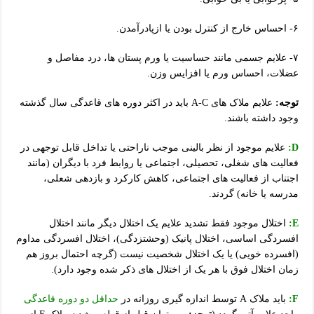
۶- احساس خارج از کنترل بودن یا ازپادرآمدن.
۷- علایم جسمی مانند حساسیت یا ورم پستان ها، درد مفاصل و
عضلات، احساس ورم یا افزایس وزن.
توجه:
علایم ملاک های A-C باید در اکثر دوره های قاعدگی سال گذشته
وجود داشته باشند.
D:
علایم موجود از نظر بالینی موجب ناراحتی یا تداخل قابل توجهی در
فعالیت های شغلی، تحصیلی، اجتماعی یا روابط فرد با دیگران (مانند
اجتناب از فعالیت های اجتماعی، کاهش کارکرد و بازدهی شعلی،
مدرسه یا خانه) گردند.
E:
اختلال موجود فقط تشدید علایم یک اختلال دیگر مانند اختلال
افسردگی اساسی، اختلال پانیک (وحشتزدگی)، اختلال افسردگی مداوم
(افسرده خویی) یا یک اختلال شخصیت نیست (گرچه احتمال بروز هم
زمان اختلال فوق با هر یک از اختلال های ذکر شده وجود دارد).
F:
باید ملاک A توسط اندازه گیری روزانه در
حداقل دو دوره قاعدگی