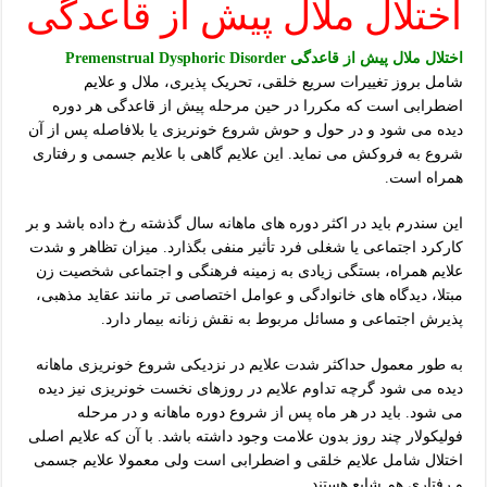
اختلال ملال پیش از قاعدگی
اختلال ملال پیش از قاعدگی Premenstrual Dysphoric Disorder
شامل بروز تغییرات سریع خلقی، تحریک پذیری، ملال و علایم
اضطرابی است که مکررا در حین مرحله پیش از قاعدگی هر دوره
دیده می شود و در حول و حوش شروع خونریزی یا بلافاصله پس از آن
شروع به فروکش می نماید. این علایم گاهی با علایم جسمی و رفتاری
همراه است.
این سندرم باید در اکثر دوره های ماهانه سال گذشته رخ داده باشد و بر
کارکرد اجتماعی یا شغلی فرد تأثیر منفی بگذارد. میزان تظاهر و شدت
علایم همراه، بستگی زیادی به زمینه فرهنگی و اجتماعی شخصیت زن
مبتلا، دیدگاه های خانوادگی و عوامل اختصاصی تر مانند عقاید مذهبی،
پذیرش اجتماعی و مسائل مربوط به نقش زنانه بیمار دارد.
به طور معمول حداکثر شدت علایم در نزدیکی شروع خونریزی ماهانه
دیده می شود گرچه تداوم علایم در روزهای نخست خونریزی نیز دیده
می شود. باید در هر ماه پس از شروع دوره ماهانه و در مرحله
فولیکولار چند روز بدون علامت وجود داشته باشد. با آن که علایم اصلی
اختلال شامل علایم خلقی و اضطرابی است ولی معمولا علایم جسمی
و رفتاری هم شایع هستند.