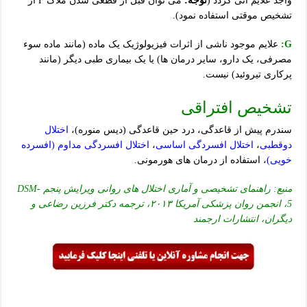
واجد علایم آتی گردد (
توجه:
می توان قبل از قطعی شدن ملاک F از
تشخیص موقتی استفاده نمود).
G:
علایم موجود ناشی از اثرات فیزیولوژیک یک ماده (مانند ماده سوء
مصرفی، یک دارو، سایر درمان ها) یا یک بیماری طبی دیگر (مانند
پرکاری تیروئید) نیست.
تشخیص افتراقی
سندرم پیش از قاعدگی، درد حین قاعدگی (دیس منوره)،
اختلال
دوقطبی
،
اختلال افسردگی اساسی
،
اختلال افسردگی مداوم (افسرده
خویی)
، استفاده از درمان های هورمونی.
منبع: راهنمای تشخیصی و آماری اختلال های روانی ویرایش پنجم DSM-
5، انجمن روان پزشکی آمریکا ۲۰۱۳، ترجمه دکتر فرزین رضاعی و
دیگران، انتشارات ارجمند