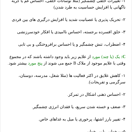
۱- تغییرات خلقی چشمگیر (مثلا نوسانات خلقی، احساس غم یا گریه
ناگهانی یا افزایش حساسیت به طرد شدن)
۲- تحریک پذیری یا عصبانیت شدید یا افزایش درگیری های بین فردی
۳- خلق افسرده برجسته، احساس ناامیدی یا افکار خودسرزنشی
۴- اضطراب، تنش چشمگیر و یا احساس برافروختگی و بی تابی
C:
یک (یا چند) مورد
از علایم زیر باید وجود داشته باشند که در مجموع
وقتی با علایم موجود از ملاک B جمع می شوند از
پنج مورد
بیشتر شود.
۱- کاهش علایق در اکثر فعالیت ها (مثلا شغل، مدرسه، دوستان،
سرگرمی و تفریحات).
۲- احساس ذهنی اشکال در تمرکز.
۳- ضعف و خسته شدن سریع، یا فقدان انرژی چشمگیر.
۴- تفییر بارز اشتها، پرخوری یا میل به غذاهای خاص.
۵- پرخوابی یا بی خوابی.