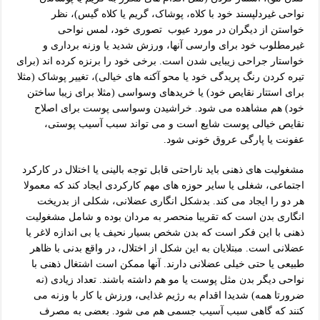
نواحی غیردلپسند خود با کلاه، پوشاک، گریم یا کلاه گیس)، نظر
خواستن از دیگران در مورد عیوب تصوری خود، لمس نواحی
غیرمطلوب خود برای وارسی آنها، ورزش شدید یا وزنه برداری و
خواستار جراحی زیبایی شدن است. برخی خود را برنزه کرده اند (برای
تیره کردن رنگ پریدگی خود یا محو آکنه های خیالی)، تغییر پوشاک (مثلا
برای استتار نقایص خود) یا خریدهای وسواسی (مثلا برای زیبا ساختن
خود) هم مشاهده می شود. خراشیدن وسواسی پوست برای اصلاح
نقایص خیالی پوست شایع است و می تواند سبب آسیب پوستی،
عفونت یا پارگی عروق خونی شود.
مشغولیت های ذهنی باید ناراحتی قابل توجه بالینی یا اختلال در کارکرد
اجتماعی، شغلی یا سایر حوزه های مهم کارکردی ایجاد کند که معمولا
هر دو را ایجاد می کند. بدشکل انگاری عضلانی، شکلی از بدریخت
انگاری بدن است که تقریبا منحصر به مردان بوده و شامل مشغولیت
ذهنی با این فکر است که بدن شخص بسیار نحیف یا بی اندازه لاغر یا
عضلانی است. مبتلایان به این شکل از اختلال، در واقع بدنی با ظاهر
طبیعی یا حتی خیلی عضلانی دارند. آنها ممکن است اشتغال ذهنی با
نواحی دیگر بدن مثل پوست یا مو هم داشته باشند. تعداد زیادی (نه
ضرورتا همه) شدیدا اقدام به رژیم غذایی، ورزش یا کار با وزنه می
کنند که گاهی سبب آسیب جسمی هم می شود. بعضی به مصرف