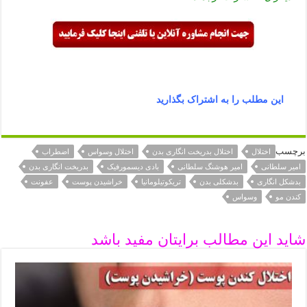
این مطلب را به اشتراک بگذارید
برچسب
اختلال
اختلال بدریخت انگاری بدن
اختلال وسواس
اضطراب
امیر سلطانی
امیر هوشنگ سلطانی
بادی دیسمورفیک
بدریخت انگاری بدن
بدشکل انگاری
بدشکلی بدن
تریکوتیلومانیا
خراشیدن پوست
عفونت
کندن مو
وسواس
شاید این مطالب برایتان مفید باشد