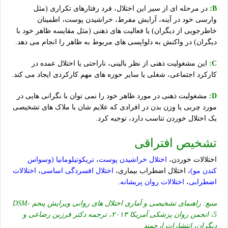
B:
در مرحله ای از سیر این اختلال، فرد رفتارهای تکراری (مثل
وارسی خود در آینه، آرایش مفرط، خراشیدن پوست، اطمینان
خاطرجویی از دیگران) یا فعالیت های ذهنی (مثل مقایسه ظاهر خود با
دیگران) در واکنش به دلواپسی های مربوط به ظاهر را انجام می دهد.
C:
این مشغولیت ذهنی از نظر بالینی، ناراحتی یا اختلال عمده در
کارکرد اجتماعی، شغلی یا سایر حوزه های مهم کارکردی ایجاد می کند.
D:
مشغولیت ذهنی در مورد ظاهر خود را نمی توان با نگرانی هایی در
مورد چربی یا وزن بدن در افرادی که علایم شان با ملاک های تشخیصی
یک اختلال خوردن تناسب دارد، توجیه کرد.
تشخیص افتراقی
اختلالات خوردن،
اختلال خراشیدن پوست
،
تریکوتیلومانیا (وسواس
کندن مو)
، اختلال اضطراب بیماری،
اختلال افسردگی اساسی
،
اختلالات
اضطرابی
،
اختلالات روان پریشانه
.
منبع: راهنمای تشخیصی و آماری اختلال های روانی ویرایش پنجم DSM-
5، انجمن روان پزشکی آمریکا ۲۰۱۳، ترجمه دکتر فرزین رضاعی و
دیگران، انتشارات ارجمند