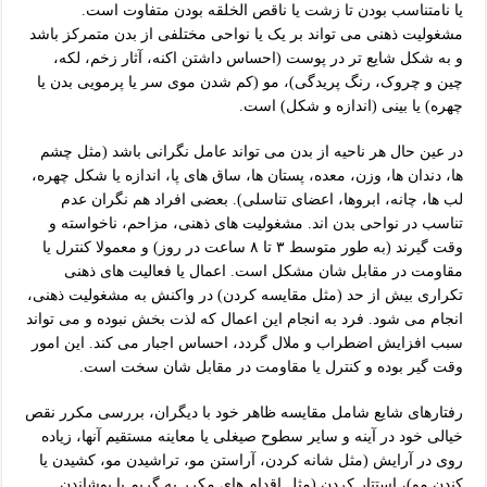
یا نامتناسب بودن تا زشت یا ناقص الخلقه بودن متفاوت است.
مشغولیت ذهنی می تواند بر یک یا نواحی مختلفی از بدن متمرکز باشد
و به شکل شایع تر در پوست (احساس داشتن اکنه، آثار زخم، لکه،
چین و چروک، رنگ پریدگی)، مو (کم شدن موی سر یا پرمویی بدن یا
چهره) یا بینی (اندازه و شکل) است.
در عین حال هر ناحیه از بدن می تواند عامل نگرانی باشد (مثل چشم
ها، دندان ها، وزن، معده، پستان ها، ساق های پا، اندازه یا شکل چهره،
لب ها، چانه، ابروها، اعضای تناسلی). بعضی افراد هم نگران عدم
تناسب در نواحی بدن اند. مشغولیت های ذهنی، مزاحم، ناخواسته و
وقت گیرند (به طور متوسط ۳ تا ۸ ساعت در روز) و معمولا کنترل یا
مقاومت در مقابل شان مشکل است. اعمال یا فعالیت های ذهنی
تکراری بیش از حد (مثل مقایسه کردن) در واکنش به مشغولیت ذهنی،
انجام می شود. فرد به انجام این اعمال که لذت بخش نبوده و می تواند
سبب افزایش اضطراب و ملال گردد، احساس اجبار می کند. این امور
وقت گیر بوده و کنترل یا مقاومت در مقابل شان سخت است.
رفتارهای شایع شامل مقایسه ظاهر خود با دیگران، بررسی مکرر نقص
خیالی خود در آینه و سایر سطوح صیغلی یا معاینه مستقیم آنها، زیاده
روی در آرایش (مثل شانه کردن، آراستن مو، تراشیدن مو، کشیدن یا
کندن مو)، استتار کردن (مثل اقدام های مکرر به گریم یا پوشاندن