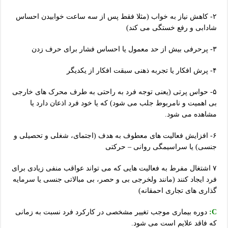
۲- کاهش نیاز به خواب (مثلا فقط پس از سه ساعت خوابیدن احساس
شادابی و رفع خستگی می کند)
۳- پرحرفی بیش از حد معمول یا احساس فشار برای حرف زدن
۴- پرش افکار یا تجربه ذهنی سبقت افکار از یکدیگر
۵- حواس پرتی (یعنی توجه فرد به راحتی به طرف محرک های خارجی
بی اهمیت و نامربوط جلب می شود) که یا خود فرد اذعان دارد یا
مشاهده می شود.
۶- افزایش فعالیت های معطوف به هدف (اجتمای، شغلی و تحصیلی و
جنسی) یا سراسیمگی روانی – حرکتی
۷ اشتغال مفرط به فعالیت هایی که می تواند عواقب منفی زیادی برای
فرد ایجاد کنند (مانند ولخرجی بی و حصر، بی مبالاتی جنسی یا سرمایه
گذاری های تجاری احمقانه)
C:
دوره بیماری موجب تغییر مشخصی در کارکرد فرد نسبت به زمانی
که فاقد علایم است می شود.