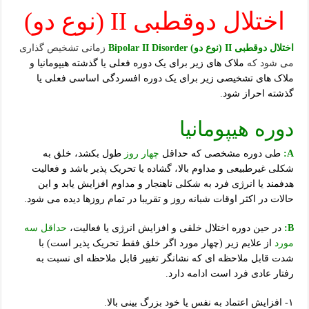
اختلال دوقطبی II (نوع دو)
اختلال دوقطبی II (نوع دو) Bipolar II Disorder
زمانی تشخیص گذاری
می شود که
ملاک های زیر برای یک دوره فعلی یا گذشته هیپومانیا و
ملاک های تشخیصی زیر برای یک دوره افسردگی اساسی فعلی یا
گذشته احراز شود.
دوره هیپومانیا
A:
طی دوره مشخصی که حداقل
چهار روز
طول بکشد، خلق به
شکلی غیرطبیعی و مداوم بالا، گشاده یا تحریک پذیر باشد و فعالیت
هدفمند یا انرژی فرد به شکلی ناهنجار و مداوم افزایش یابد و این
حالات در اکثر اوقات شبانه روز و تقریبا در تمام روزها دیده می شود.
B:
در حین دوره اختلال خلقی و افزایش انرژی یا فعالیت،
حداقل
سه
مورد
از علایم زیر (چهار مورد اگر خلق فقط تحریک پذیر است) با
شدت قابل ملاحظه ای که نشانگر تغییر قابل ملاحظه ای نسبت به
رفتار عادی فرد است ادامه دارد.
۱- افزایش اعتماد به نفس یا خود بزرگ بینی بالا.