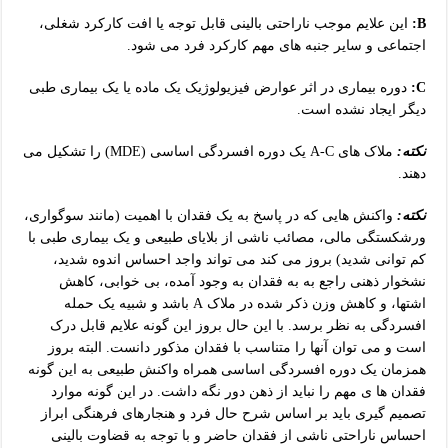
B:
این علایم موجب ناراحتی بالینی قابل توجه یا افت کارکرد شغلی،
اجتماعی و سایر جنبه های مهم کارکرد فرد می شود.
C:
دوره بیماری در اثر عوارض فیزیولوژیک یک ماده یا یک بیماری طبی
دیگر ایجاد نشده است.
نکته:
ملاک های A-C یک دوره افسردگی اساسی (MDE) را تشکیل می
دهند.
نکته:
واکنش هایی که در پاسخ به یک فقدان با اهمیت (مانند سوگواری،
ورشکستگی مالی، مصائب ناشی از بلایای طبیعی و یک بیماری طبی با
کم توانی شدید) بروز می کند می تواند واجد احساس اندوه شدید،
نشخوار ذهنی راجع به به فقدان به وجود آمده، بی خوابی، کاهش
اشتها، و کاهش وزن ذکر شده در ملاک A باشد و شبیه یک حمله
افسردگی به نظر برسد. با این حال بروز این گونه علایم قابل درک
است و می توان آنها را متناسب با فقدان مذکور دانست. البته بروز
همزمان یک دوره افسردگی اساسی همراه واکنش طبیعی به این گونه
فقدان ها ی مهم را نباید از ذهن دور نگه داشت. در این گونه موارد
تصمیم گیری باید بر اساس شرح حال فرد و هنجارهای فرهنگی ابراز
احساس ناراحتی ناشی از فقدان حاضر و با توجه به قضاوت بالینی