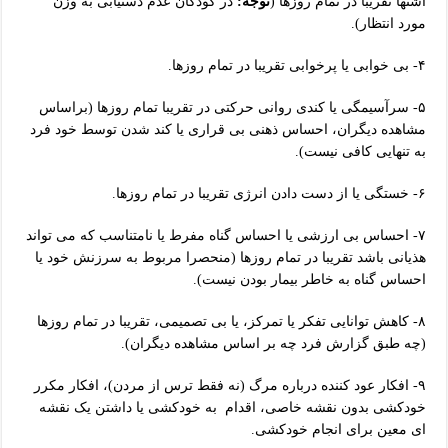
اشتها تقریبا در تمام روزها (
توجه:
در کودکان عدم دستیابی به وزن
مورد انتظار).
۴- بی خوابی یا پرخوابی تقریبا در تمام روزها.
۵- سرآسیمگی یا کندی روانی حرکتی در تقریبا تمام روزها (براساس
مشاهده دیگران، احساس ذهنی بی قراری یا کند شدن توسط خود فرد
به تنهایی کافی نیست).
۶- خستگی یا از دست دادن انرژی تقریبا در تمام روزها.
۷- احساس بی ارزشی یا احساس گناه مفرط یا نامتناسب که می تواند
هذیانی باشد تقریبا در تمام روزها (منحصرا مربوط به سرزنش خود یا
احساس گناه به خاطر بیمار بودن نیست).
۸- کاهش توانایی تفکر یا تمرکز، یا بی تصمیمی، تقریبا در تمام روزها
(چه طبق گزارش فرد چه بر اساس مشاهده دیگران).
۹- افکار عود کننده درباره مرگ (نه فقط ترس از مردن)، افکار مکرر
خودکشی بدون نقشه خاصی، اقدام به خودکشی یا داشتن یک نقشه
ای معین برای انجام خودکشی.