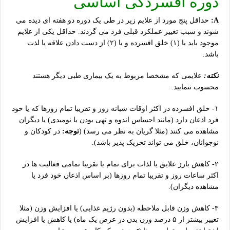
دوره افسردگی اساسی
A:
حداقل پنج مورد از علایم زیر در طی یک دوره دو هفته ای دیده می
شوند و سبب تغییر عملکرد قبلی فرد می گردند. حداقل یکی از علایم
موجود باید یا (۱) خلق افسرده و یا (۲) از دست دادن علاقه یا لذت
باشد.
نکته:
علایمی که مشخصا مربوط به یک بیماری طبی دیگر هستند
محسوب ننمایید.
۱- خلق افسرده در اکثر اوقات شبانه روز و تقریبا تمام روزها که یا خود
فرد اذعان دارد (مانند احساس اندوه و تهی بودن یا نومیدی) یا دیگران
مشاهده می کنند (مثلا گریان به نظر می رسد) (
توجه:
در کودکان و
نوجوانان، خلق می تواند تحریک پذیر باشد).
۲- کاهش بارز علایق یا لذات برای تمام یا تقریبا تمامی فعالیت ها در
اکثر ساعات روز و تقریبا تمام روزها (بر اساس اذعان خود فرد یا
مشاهده دیگران).
۳- کاهش وزن قابل ملاحظه (بدون رژیم غذایی) یا افزایش وزن (مثلا
تغییر بیشتر از ۵ درصد وزن بدن در عرض یک ماه) یا کاهش یا افزایش