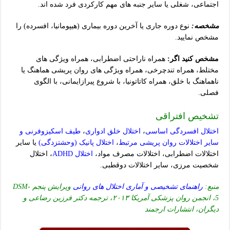
اجتماعی، شغلی یا سایر جنبه های مهم کارکردی فرد شده اند.
مشخصه:
نوع دوره جاری یا آخرین دوره بیماری (هیپومانیا، افسرده) را
مشخص نمایید.
مشخص کنید اگر:
همراه ناراحتی اضطرابی، همراه ویژگی های
مختلط، همراه تندچرخی، همراه ویژگی های روان پریشی هماهنگ یا
ناهماهنگ با خلق، همراه کاتاتونیا، با شروع پیرازایمانی، با الگوی
فصلی.
تشخیص افتراقی
اختلال افسردگی اساسی
،
اختلال خلق ادواری
،
طیف اسکیزوفرنی و
سایر اختلالات روان پریشی مرتبط
،
اختلال پانیک (وحشتزدگی)
یا سایر
اختلالات اضطرابی، اختلالات مصرف مواد،
اختلال ADHD
، اختلال
شخصیت مرزی، سایر اختلالات دوقطبی.
منبع:
راهنمای تشخیصی و آماری اختلال های روانی
ویرایش پنجم DSM-
5، انجمن روان پزشکی آمریکا ۲۰۱۳، ترجمه دکتر فرزین رضاعی و
دیگران، انتشارات ارجمند