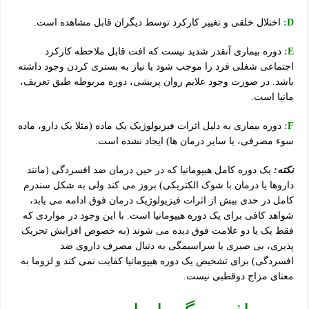
D:
اختلال خلقی و تغییر کارکرد توسط دیگران قابل مشاهده است.
E:
دوره بیماری آنقدر شدید نیست که افت قابل ملاحظه کارکرد
اجتماعی شغلی فرد را موجب شود یا نیاز به بستری کردن وجود داشته
باشد. در صورت وجود علایم روان پریشی، دوره مربوطه طبق تعریف،
مانیا است.
F:
دوره بیماری به دلیل اثرات فیزیولوژیک یک ماده (مثلا یک دارو، ماده
سوء مصرفی، یا سایر درمان ها) ایجاد نشده است.
نکته:
یک دوره کامل هیپومانیا که در حین درمان ضد افسردگی (مانند
داروها یا درمان با شوک الکتریکی) بروز می کند ولی به شکل سندرم
کامل در حدی بیش از اثرات فیزیولوژیک درمان فوق ادامه می یابد،
شواهد کافی برای یک دوره هیپومانیا است. با این وجود در مواردی که
فقط یک یا دو علامت فوق دیده می شوند (به خصوص افزایش تحریک
پذیری، بی صبری یا سراسیمگی به دنبال مصرف داروی ضد
افسردگی) برای تشخیص یک دوره هیپومانیا کفایت نمی کند و لزوما به
معنای مزاج دوقطبی نیست.