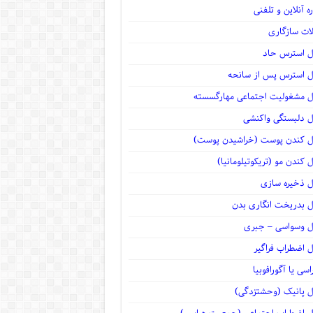
ه آنلاین و تلفنی
لات سازگاری
ل استرس حاد
ل استرس پس از سانحه
ل مشغولیت اجتماعی مهارگسسته
ل دلبستگی واکنشی
ل کندن پوست (خراشیدن پوست)
ل کندن مو (تریکوتیلومانیا)
ل ذخیره سازی
ل بدریخت انگاری بدن
ل وسواسی – جبری
ل اضطراب فراگیر
سی یا آگورافوبیا
ل پانیک (وحشتزدگی)