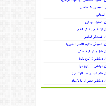
ل اضطراب اجتماعی (جمعیت هراسی)
یا فوبیای اختصاصی
انتخابی
ل اضطراب جدایی
ل کژتنظیمی خلقی ایذایی
ل افسردگی اساسی
ل افسردگی مداوم (افسرده خویی)
ل ملال پیش از قاعدگی
وقطبی I (نوع یک)
وقطبی II (نوع دو)
ل خلق ادواری (سیکلوتایمی)
ل دوقطبی ناشی از دارو/مواد